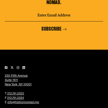
NOMAD.
SUBSCRIBE
230 Fifth Avenue
Suite 1511
New York, NY 10001
T
212.741.2323
F
212.741.2324
E
info@flatironnomad.nyc