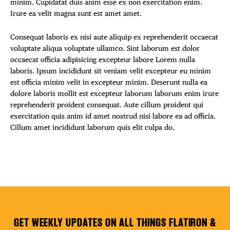
minim. Cupidatat duis anim esse ex non exercitation enim.
Irure ea velit magna sunt est amet amet.
Consequat laboris ex nisi aute aliquip ex reprehenderit occaecat
voluptate aliqua voluptate ullamco. Sint laborum est dolor
occaecat officia adipisicing excepteur labore Lorem nulla
laboris. Ipsum incididunt sit veniam velit excepteur eu minim
est officia minim velit in excepteur minim. Deserunt nulla ea
dolore laboris mollit est excepteur laborum laborum enim irure
reprehenderit proident consequat. Aute cillum proident qui
exercitation quis anim id amet nostrud nisi labore ea ad officia.
Cillum amet incididunt laborum quis elit culpa do.
GET WEEKLY UPDATES ON ALL THINGS FLATIRON &